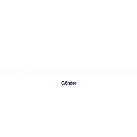
Abonelik Formu
Gönder
(0242) 999 0757