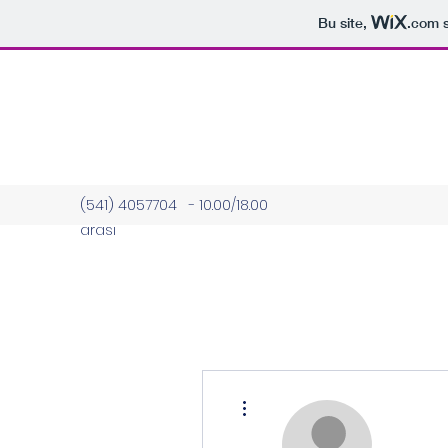
Bu site,
.com
s
(541) 4057704 - 10.00/18.00
arası
Diğer Eylemler