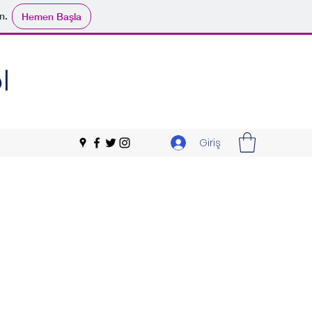
n.
Hemen Başla
l
Giriş