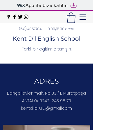
App ile bize katılın
(541) 4057704
- 10.00/18.00 arası
Kent Dil English School
Farklı bir eğitimle tanışın.
ADRES
Bahçelievler mah. No 33 / E Muratpaşa
ANTALYA
0242 243 98 70
kentdilokulu@gmail.com