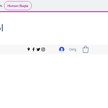
n.
Hemen Başla
l
Giriş