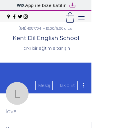
App ile bize katılın
(541) 4057704
- 10.00/18.00 arası
Kent Dil English School
Farklı bir eğitimle tanışın.
Diğer Eylemler
Mesaj
Takip Et
love
love