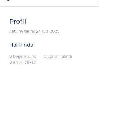
Profil
Katılım tarihi: 24 Nis 2025
Hakkında
0
beğeni alındı
0
yorum alındı
0
en iyi cevap
Abonelik Formu
Gönder